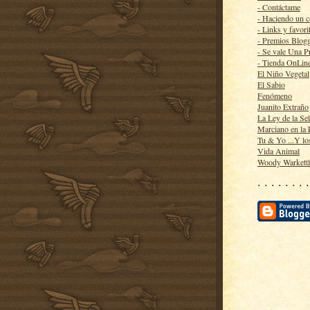
- Contáctame
- Haciendo un 
- Links y favori
- Premios Blog
- Se vale Una P
- Tienda OnLin
El Niño Vegetal
El Sabio
Fenómeno
Juanito Extraño
La Ley de la Se
Marciano en la
Tu & Yo ...Y lo
Vida Animal
Woody Warkett
· · · · · · · ·