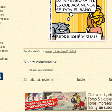
cómic
tos
gers
ropinita
e
lva
 Luna
s niños
Por
Gabriel Cruz
-
jueves, diciembre 05, 2019
ledrum
No hay comentarios:
 · ·
Publicar un comentario
Entrada más reciente
Inicio
En