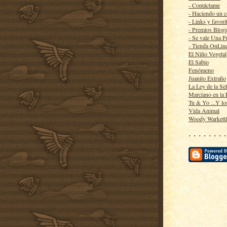
- Contáctame
- Haciendo un 
- Links y favori
- Premios Blog
- Se vale Una P
- Tienda OnLin
El Niño Vegetal
El Sabio
Fenómeno
Juanito Extraño
La Ley de la Se
Marciano en la
Tu & Yo ...Y lo
Vida Animal
Woody Warkett
· · · · · · · ·