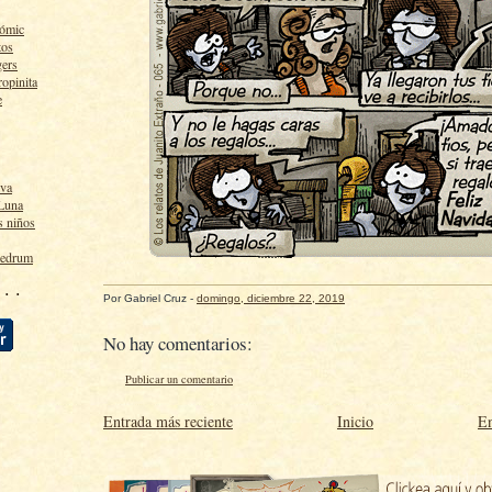
cómic
tos
gers
ropinita
e
lva
 Luna
s niños
ledrum
 · ·
Por
Gabriel Cruz
-
domingo, diciembre 22, 2019
No hay comentarios:
Publicar un comentario
Entrada más reciente
Inicio
En