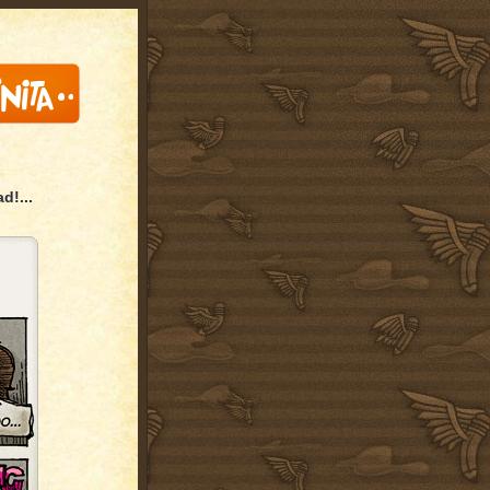
d!...