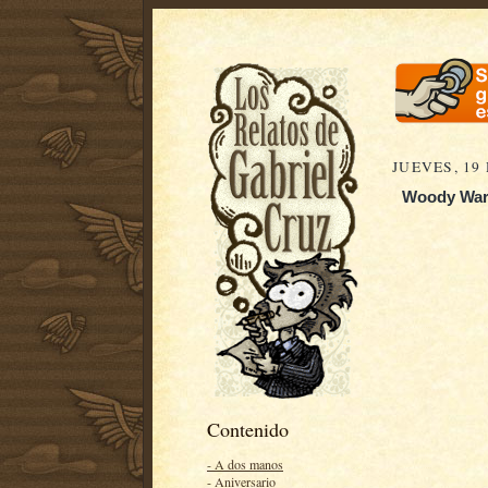
JUEVES, 19
Woody Wark
Contenido
- A dos manos
- Aniversario