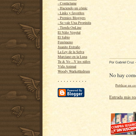
- Contáctame
- Haciendo un cómic
- Links y favoritos
- Premios Bloggers
- Se vale Una Propinita
- Tienda OnLine
El Niño Vegetal
El Sabio
Fenómeno
Juanito Extraño
La Ley de la Selva
Marciano en la Luna
Tu & Yo ...Y los niños
Por
Gabriel Cruz
Vida Animal
Woody Warkettledrum
No hay come
· · · · · · · · · ·
Publicar un c
Entrada más re