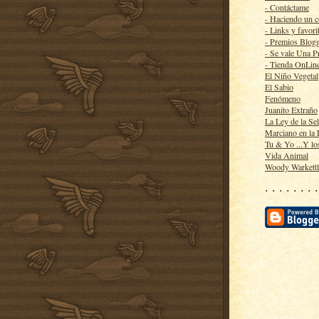
- Contáctame
- Haciendo un 
- Links y favori
- Premios Blog
- Se vale Una P
- Tienda OnLin
El Niño Vegetal
El Sabio
Fenómeno
Juanito Extraño
La Ley de la Se
Marciano en la
Tu & Yo ...Y lo
Vida Animal
Woody Warkett
· · · · · · · ·