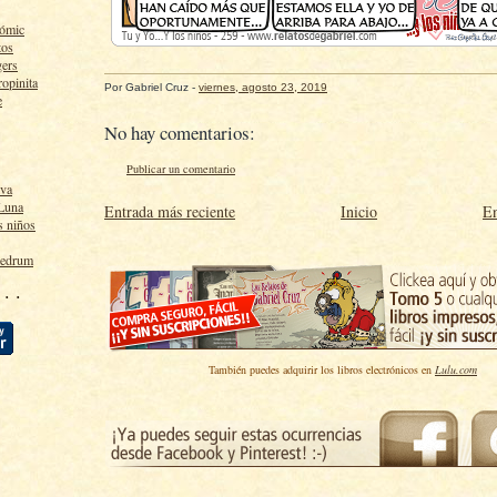
cómic
tos
gers
ropinita
Por
Gabriel Cruz
-
viernes, agosto 23, 2019
e
No hay comentarios:
Publicar un comentario
lva
 Luna
Entrada más reciente
Inicio
En
s niños
ledrum
 · ·
También puedes adquirir los libros electrónicos en
Lulu.com