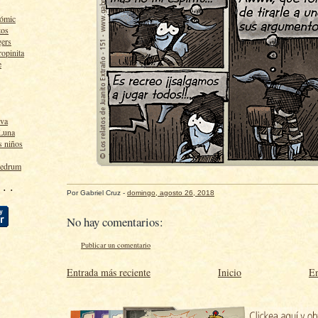
cómic
tos
gers
ropinita
e
lva
 Luna
s niños
ledrum
 · ·
Por
Gabriel Cruz
-
domingo, agosto 26, 2018
No hay comentarios:
Publicar un comentario
Entrada más reciente
Inicio
En