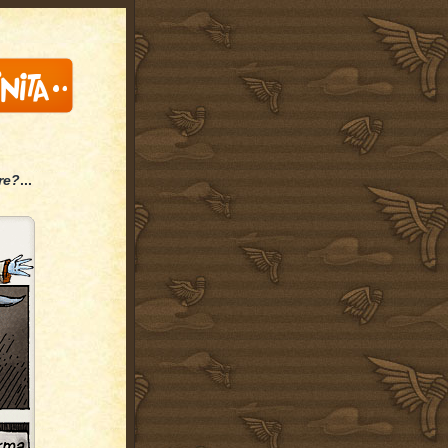
re?
...