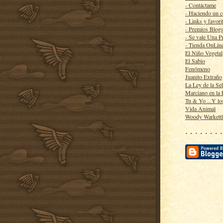
- Contáctame
- Haciendo un 
- Links y favori
- Premios Blog
- Se vale Una P
- Tienda OnLin
El Niño Vegetal
El Sabio
Fenómeno
Juanito Extraño
La Ley de la Se
Marciano en la
Tu & Yo ...Y lo
Vida Animal
Woody Warkett
· · · · · · · ·