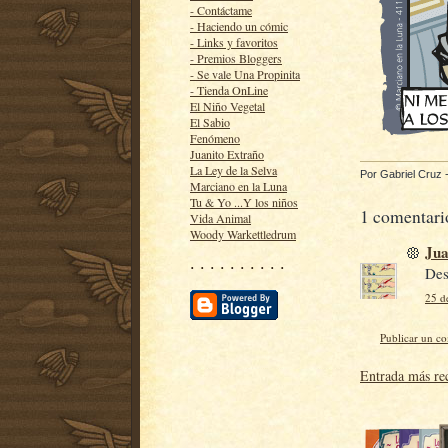
- Contáctame
- Haciendo un cómic
- Links y favoritos
- Premios Bloggers
- Se vale Una Propinita
- Tienda OnLine
El Niño Vegetal
El Sabio
Fenómeno
Juanito Extraño
La Ley de la Selva
Por
Gabriel Cruz
Marciano en la Luna
Tu & Yo ...Y los niños
1 comentari
Vida Animal
Woody Warkettledrum
Jua
· · · · · · · · · ·
Des
25 d
Publicar un c
Entrada más re