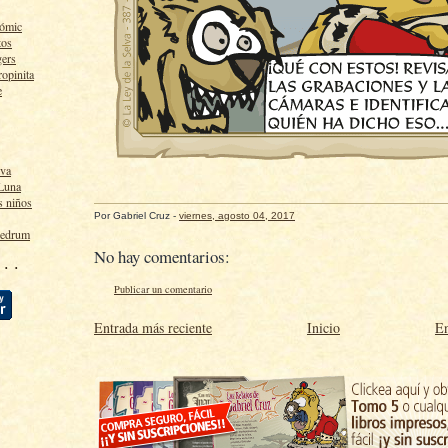
cómic
tos
gers
ropinita
e
lva
 Luna
s niños
Por
Gabriel Cruz
-
viernes, agosto 04, 2017
ledrum
No hay comentarios:
 · ·
Publicar un comentario
Entrada más reciente
Inicio
En