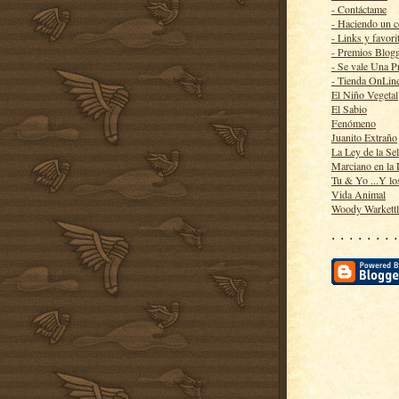
- Contáctame
- Haciendo un 
- Links y favori
- Premios Blog
- Se vale Una P
- Tienda OnLin
El Niño Vegetal
El Sabio
Fenómeno
Juanito Extraño
La Ley de la Se
Marciano en la
Tu & Yo ...Y lo
Vida Animal
Woody Warkett
· · · · · · · ·