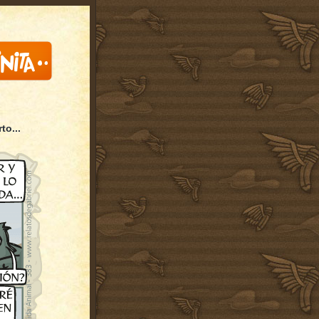
rto
...