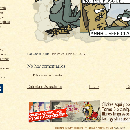
cómic
tos
gers
ropinita
e
lva
 Luna
Por
Gabriel Cruz
-
miércoles, junio 07, 2017
s niños
No hay comentarios:
ledrum
Publicar un comentario
 · ·
Entrada más reciente
Inicio
En
También puedes adquirir los libros electrónicos en
Lulu.com