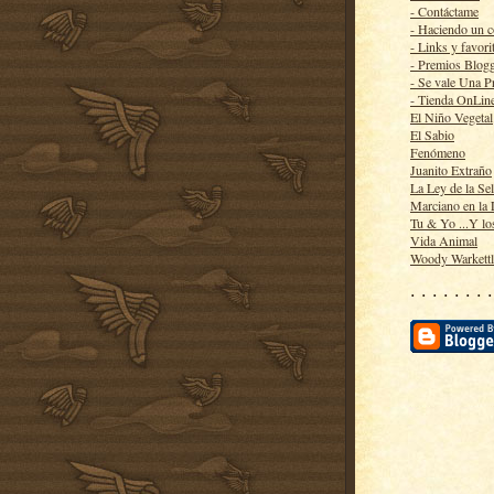
- Contáctame
- Haciendo un 
- Links y favori
- Premios Blog
- Se vale Una P
- Tienda OnLin
El Niño Vegetal
El Sabio
Fenómeno
Juanito Extraño
La Ley de la Se
Marciano en la
Tu & Yo ...Y lo
Vida Animal
Woody Warkett
· · · · · · · ·