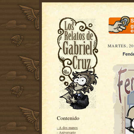
MARTES, 20
Fenó
Contenido
- A dos manos
- Aniversario