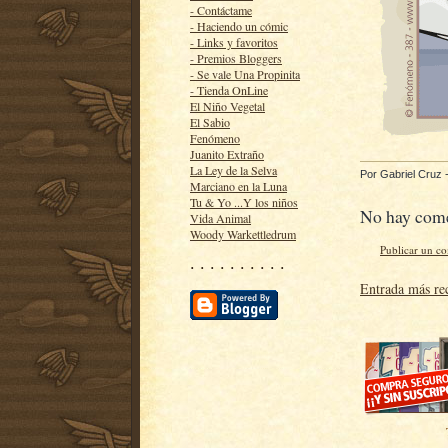
- Contáctame
- Haciendo un cómic
- Links y favoritos
- Premios Bloggers
- Se vale Una Propinita
- Tienda OnLine
El Niño Vegetal
El Sabio
Fenómeno
Juanito Extraño
La Ley de la Selva
Por
Gabriel Cruz
Marciano en la Luna
Tu & Yo ...Y los niños
No hay come
Vida Animal
Woody Warkettledrum
Publicar un c
· · · · · · · · · ·
Entrada más re