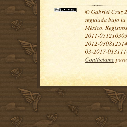
© Gabriel Cruz 20
regulada bajo la
México. Registr
2011-051210303
2012-030812514
03-2017-0131110
Contáctame
para 