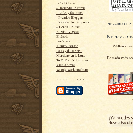
- Contáctame
- Haciendo un cómic
- Links y favoritos
- Premios Bloggers
- Se vale Una Propinita
Por
Gabriel Cruz
- Tienda OnLine
El Niño Vegetal
No hay come
El Sabio
Fenómeno
Juanito Extraño
Publicar un c
La Ley de la Selva
Marciano en la Luna
Entrada más re
Tu & Yo ...Y los niños
Vida Animal
Woody Warkettledrum
· · · · · · · · · ·