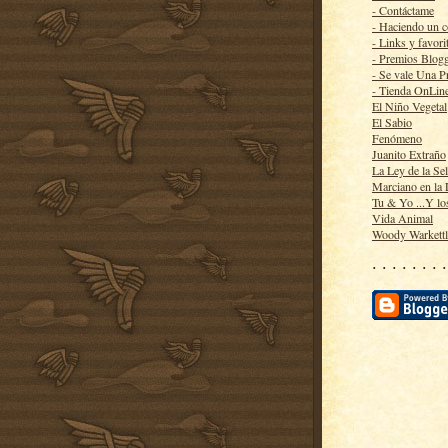
- Contáctame
- Haciendo un 
- Links y favori
- Premios Blog
- Se vale Una P
- Tienda OnLin
El Niño Vegetal
El Sabio
Fenómeno
Juanito Extraño
La Ley de la Se
Marciano en la
Tu & Yo ...Y lo
Vida Animal
Woody Warkett
· · · · · · · ·