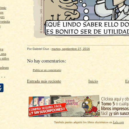
cómic
tos
gers
ropinita
e
lva
Por
Gabriel Cruz
-
martes, septiembre 27, 2016
 Luna
s niños
No hay comentarios:
ledrum
Publicar un comentario
 · ·
Entrada más reciente
Inicio
En
También puedes adquirir los libros electrónicos en
Lulu.com