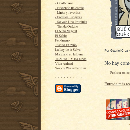
- Contáctame
- Haciendo un cómic
- Links y favoritos
- Premios Bloggers
- Se vale Una Propinita
- Tienda OnLine
El Niño Vegetal
El Sabio
Fenómeno
Juanito Extraño
La Ley de la Selva
Por
Gabriel Cruz
Marciano en la Luna
Tu & Yo ...Y los niños
No hay come
Vida Animal
Woody Warkettledrum
Publicar un c
· · · · · · · · · ·
Entrada más re