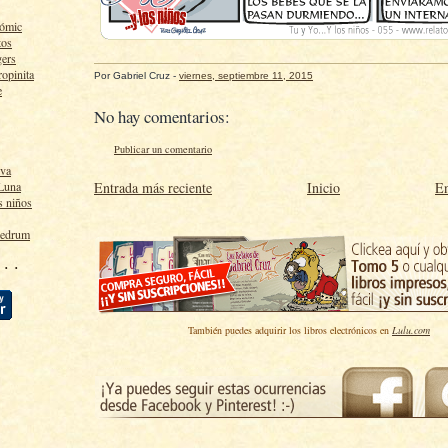
cómic
tos
gers
ropinita
Por
Gabriel Cruz
-
viernes, septiembre 11, 2015
e
No hay comentarios:
Publicar un comentario
lva
Entrada más reciente
Inicio
En
 Luna
s niños
ledrum
 · ·
También puedes adquirir los libros electrónicos en
Lulu.com