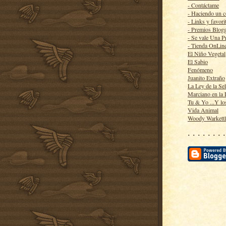
- Contáctame
- Haciendo un 
- Links y favori
- Premios Blog
- Se vale Una P
- Tienda OnLin
El Niño Vegetal
El Sabio
Fenómeno
Juanito Extraño
La Ley de la Se
Marciano en la
Tu & Yo ...Y lo
Vida Animal
Woody Warkett
· · · · · · · ·