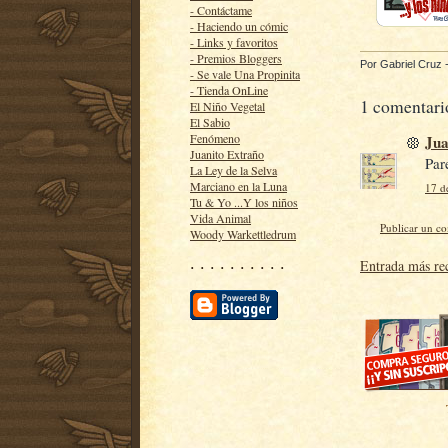
- Contáctame
- Haciendo un cómic
- Links y favoritos
- Premios Bloggers
Por
Gabriel Cruz
- Se vale Una Propinita
- Tienda OnLine
1 comentari
El Niño Vegetal
El Sabio
Fenómeno
Jua
Juanito Extraño
Par
La Ley de la Selva
Marciano en la Luna
17 d
Tu & Yo ...Y los niños
Vida Animal
Publicar un c
Woody Warkettledrum
· · · · · · · · · ·
Entrada más re