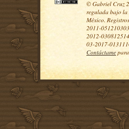
© Gabriel Cruz 20
regulada bajo la
México. Registr
2011-051210303
2012-030812514
03-2017-0131110
Contáctame
para 