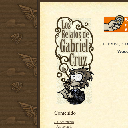
JUEVES, 3 
Woody
Contenido
- A dos manos
- Aniversario