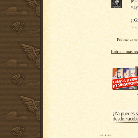
jej
vay
¡¡G
3 de 
Publicar un c
Entrada más re