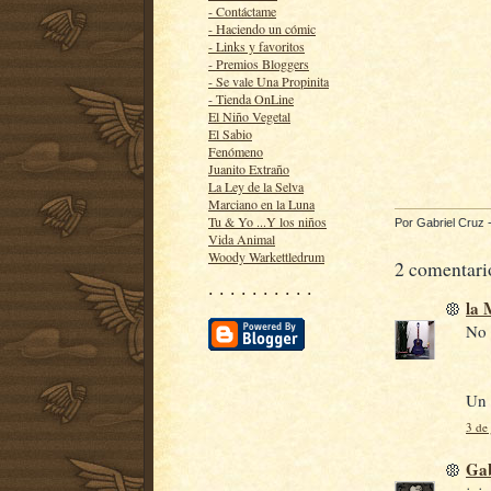
- Contáctame
- Haciendo un cómic
- Links y favoritos
- Premios Bloggers
- Se vale Una Propinita
- Tienda OnLine
El Niño Vegetal
El Sabio
Fenómeno
Juanito Extraño
La Ley de la Selva
Marciano en la Luna
Tu & Yo ...Y los niños
Por
Gabriel Cruz
Vida Animal
Woody Warkettledrum
2 comentari
· · · · · · · · · ·
la
No 
Un 
3 de 
Gab