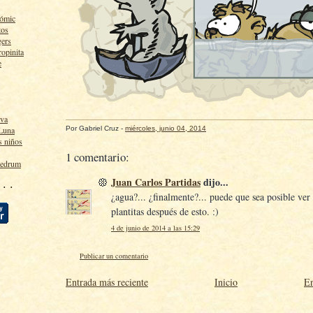
cómic
tos
gers
ropinita
e
lva
Por
Gabriel Cruz
-
miércoles, junio 04, 2014
 Luna
s niños
1 comentario:
ledrum
Juan Carlos Partidas
dijo...
 · ·
¿agua?... ¿finalmente?... puede que sea posible ver
plantitas después de esto. :)
4 de junio de 2014 a las 15:29
Publicar un comentario
Entrada más reciente
Inicio
En