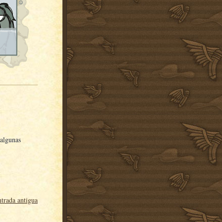
 algunas
trada antigua