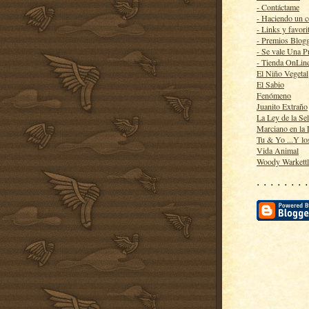
- Contáctame
- Haciendo un 
- Links y favori
- Premios Blog
- Se vale Una P
- Tienda OnLin
El Niño Vegetal
El Sabio
Fenómeno
Juanito Extraño
La Ley de la Se
Marciano en la
Tu & Yo ...Y lo
Vida Animal
Woody Warkett
· · · · · · · ·