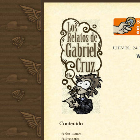
JUEVES, 24
W
Contenido
- A dos manos
- Aniversario