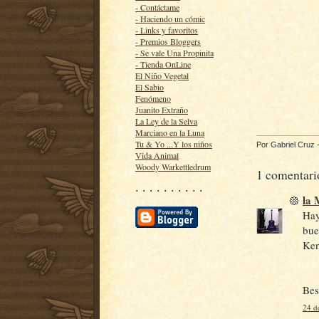
- Contáctame
- Haciendo un cómic
- Links y favoritos
- Premios Bloggers
- Se vale Una Propinita
- Tienda OnLine
El Niño Vegetal
El Sabio
Fenómeno
Juanito Extraño
La Ley de la Selva
Marciano en la Luna
Tu & Yo ...Y los niños
Por
Gabriel Cruz
Vida Animal
Woody Warkettledrum
1 comentari
· · · · · · · · · ·
la
Hay
bue
Ken
Be
24 d