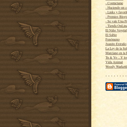
- Contáctame
- Haciendo un 
- Links y favori
- Premios Blog
- Se vale Una P
- Tienda OnLin
El Niño Vegetal
El Sabio
Fenómeno
Juanito Extraño
La Ley de la Se
Marciano en la
Tu & Yo ...Y lo
Vida Animal
Woody Warkett
· · · · · · · ·