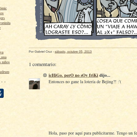
cómic
tos
gers
ropinita
e
lva
Por
Gabriel Cruz
-
sábado, octubre 05, 2013
 Luna
s niños
1 comentario:
ledrum
icHiGo. perO no sOy friKi
dijo...
 · ·
Entonces no gane la lotería de Bejing?! :'(
Hola, paso por aquí para publicitarme. Tengo un fe