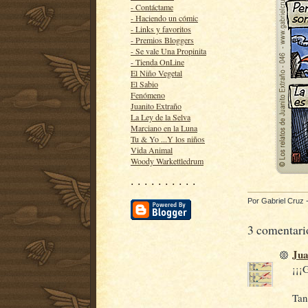
- Contáctame
- Haciendo un cómic
- Links y favoritos
- Premios Bloggers
- Se vale Una Propinita
- Tienda OnLine
El Niño Vegetal
El Sabio
Fenómeno
Juanito Extraño
La Ley de la Selva
Marciano en la Luna
Tu & Yo ...Y los niños
Vida Animal
Woody Warkettledrum
· · · · · · · · · ·
Por
Gabriel Cruz
3 comentari
Jua
¡¡¡
Tan