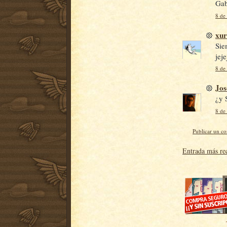
Gab
8 de
xu
Sie
jeje
8 de
Jos
¿y 
8 de
Publicar un c
Entrada más re