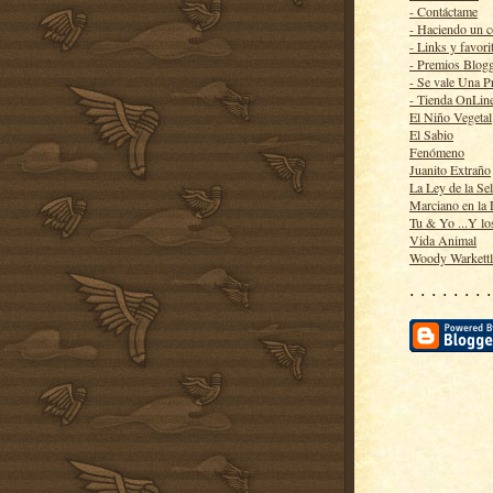
- Contáctame
- Haciendo un 
- Links y favori
- Premios Blog
- Se vale Una P
- Tienda OnLin
El Niño Vegetal
El Sabio
Fenómeno
Juanito Extraño
La Ley de la Se
Marciano en la
Tu & Yo ...Y lo
Vida Animal
Woody Warkett
· · · · · · · ·