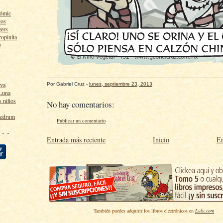
cómic
tos
gers
ropinita
e
lva
Por
Gabriel Cruz
-
lunes, septiembre 23, 2013
 Luna
s niños
No hay comentarios:
ledrum
Publicar un comentario
 · ·
Entrada más reciente
Inicio
En
También puedes adquirir los libros electrónicos en
Lulu.com