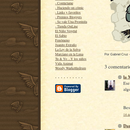
- Contáctame
- Haciendo un cómic
- Links y favoritos
- Premios Bloggers
- Se vale Una Propinita
- Tienda OnLine
El Niño Vegetal
El Sabio
Fenómeno
Juanito Extraño
La Ley de la Selva
Marciano en la Luna
Por
Gabriel Cruz
Tu & Yo ...Y los niños
Vida Animal
3 comentari
Woody Warkettledrum
la
· · · · · · · · · ·
Ese
alg
Be
14 d
Da