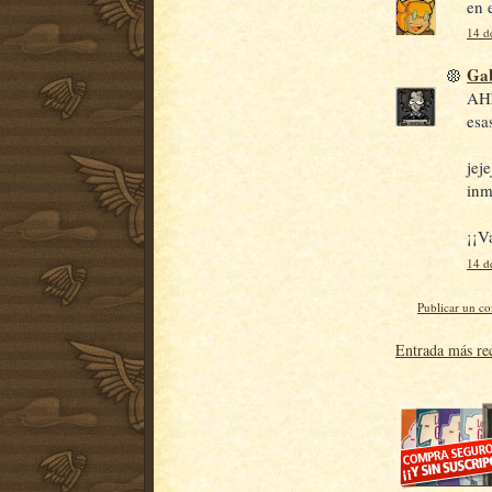
en 
14 d
Gab
AHh
esa
jej
inm
¡¡V
14 d
Publicar un c
Entrada más re