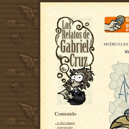
MIÉRCOLES,
Vi
Contenido
- A dos manos
- Aniversario