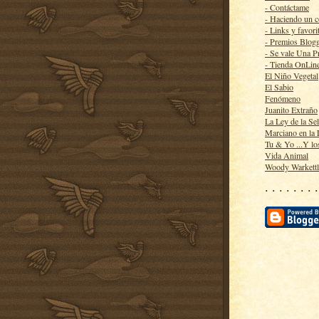
- Contáctame
- Haciendo un 
- Links y favori
- Premios Blog
- Se vale Una P
- Tienda OnLin
El Niño Vegetal
El Sabio
Fenómeno
Juanito Extraño
La Ley de la Se
Marciano en la
Tu & Yo ...Y lo
Vida Animal
Woody Warkett
· · · · · · · ·