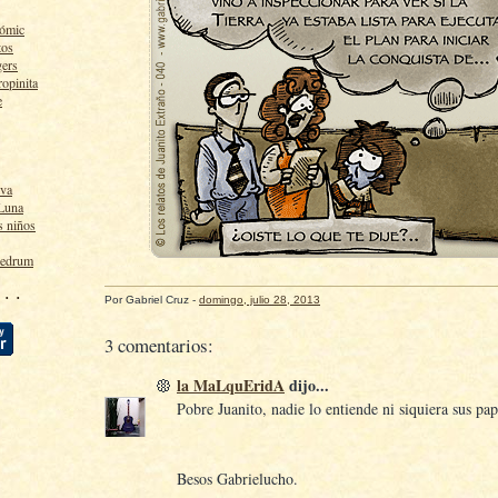
cómic
tos
gers
ropinita
e
lva
 Luna
s niños
ledrum
 · ·
Por
Gabriel Cruz
-
domingo, julio 28, 2013
3 comentarios:
la MaLquEridA
dijo...
Pobre Juanito, nadie lo entiende ni siquiera sus pap
Besos Gabrielucho.