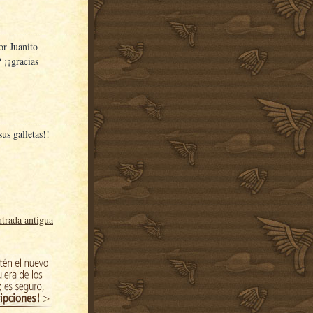
or Juanito
 ¡¡gracias
us galletas!!
trada antigua