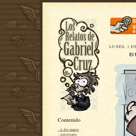
LUNES, 1 D
El 
Contenido
- A dos manos
- Aniversario