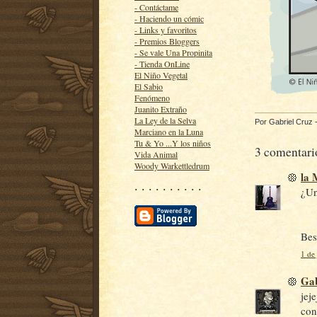
- Contáctame
- Haciendo un cómic
- Links y favoritos
- Premios Bloggers
- Se vale Una Propinita
- Tienda OnLine
El Niño Vegetal
El Sabio
Fenómeno
Juanito Extraño
La Ley de la Selva
Por
Gabriel Cruz
Marciano en la Luna
Tu & Yo ...Y los niños
3 comentari
Vida Animal
Woody Warkettledrum
la
· · · · · · · · · ·
¿Un
Be
1 de 
Gab
jej
con