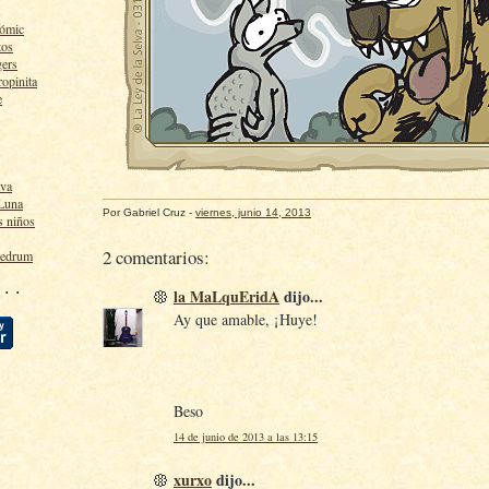
cómic
tos
gers
ropinita
e
lva
 Luna
Por
Gabriel Cruz
-
viernes, junio 14, 2013
s niños
2 comentarios:
ledrum
 · ·
la MaLquEridA
dijo...
Ay que amable, ¡Huye!
Beso
14 de junio de 2013 a las 13:15
xurxo
dijo...