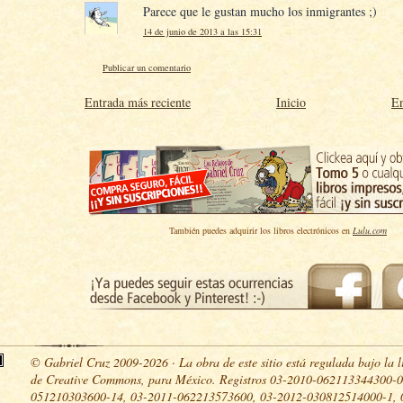
Parece que le gustan mucho los inmigrantes ;)
14 de junio de 2013 a las 15:31
Publicar un comentario
Entrada más reciente
Inicio
En
También puedes adquirir los libros electrónicos en
Lulu.com
© Gabriel Cruz 2009-2026 · La obra de este sitio está regulada bajo la l
de Creative Commons, para México. Registros 03-2010-062113344300-0
051210303600-14, 03-2011-062213573600, 03-2012-030812514000-1, 