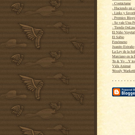
- Contáctame
- Haciendo un 
- Links y favori
- Premios Blog
- Se vale Una P
- Tienda OnLin
El Niño Vegetal
El Sabio
Fenómeno
Juanito Extraño
La Ley de la Se
Marciano en la
Tu & Yo ...Y lo
Vida Animal
Woody Warkett
· · · · · · · ·