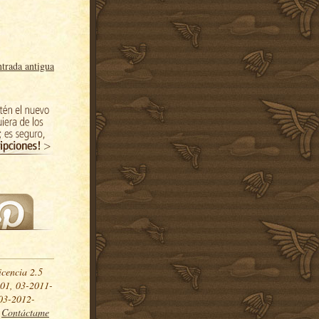
trada antigua
icencia 2.5
01, 03-2011-
03-2012-
.
Contáctame