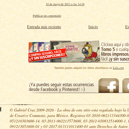
10 de mayo de 2013 a las 14:36
Publicar un comentario
Entrada más reciente
Inicio
En
También puedes adquirir los libros electrónicos en
Lulu.com
© Gabriel Cruz 2009-2026 · La obra de este sitio está regulada bajo la l
de Creative Commons, para México. Registros 03-2010-062113344300-0
051210303600-14, 03-2011-062213573600, 03-2012-030812514000-1, 
091213051600-01 y 03-2017-013111011400-01 ante Derechos de Autor