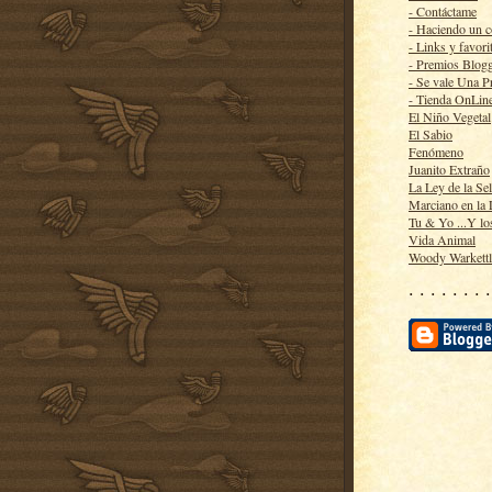
- Contáctame
- Haciendo un 
- Links y favori
- Premios Blog
- Se vale Una P
- Tienda OnLin
El Niño Vegetal
El Sabio
Fenómeno
Juanito Extraño
La Ley de la Se
Marciano en la
Tu & Yo ...Y lo
Vida Animal
Woody Warkett
· · · · · · · ·