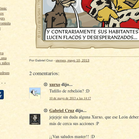
cómic
tos
gers
ropinita
e
lva
 Luna
Por
Gabriel Cruz
-
viernes, mayo 10, 2013
s niños
2 comentarios:
ledrum
 · ·
xurxo
dijo...
Tufillo de rebelión? :D
10 de mayo de 2013 a las 14:17
Gabriel Cruz
dijo...
jejejeje sin duda alguna Xurxo, que ese León deberí
más de cerca sus acciones :P
¡¡Van saludos master!! :D