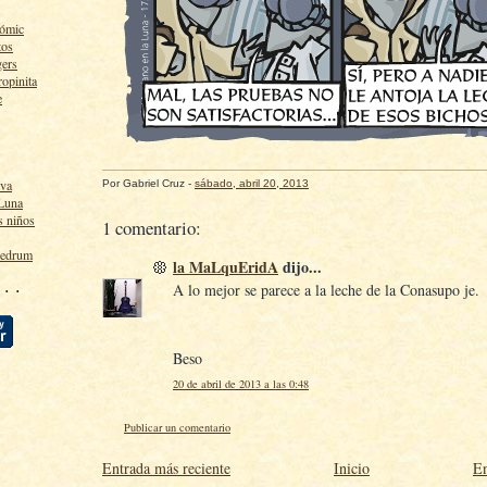
cómic
tos
gers
ropinita
e
lva
Por
Gabriel Cruz
-
sábado, abril 20, 2013
 Luna
s niños
1 comentario:
ledrum
la MaLquEridA
dijo...
 · ·
A lo mejor se parece a la leche de la Conasupo je.
Beso
20 de abril de 2013 a las 0:48
Publicar un comentario
Entrada más reciente
Inicio
En