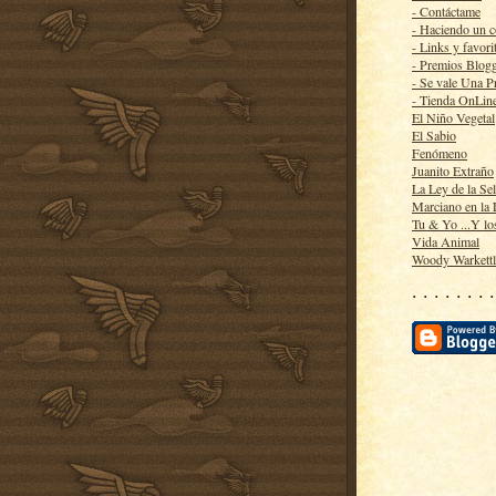
- Contáctame
- Haciendo un 
- Links y favori
- Premios Blog
- Se vale Una P
- Tienda OnLin
El Niño Vegetal
El Sabio
Fenómeno
Juanito Extraño
La Ley de la Se
Marciano en la
Tu & Yo ...Y lo
Vida Animal
Woody Warkett
· · · · · · · ·