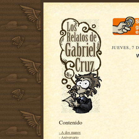
JUEVES, 7 
W
Contenido
- A dos manos
- Aniversario