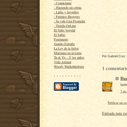
- Contáctame
- Haciendo un cómic
- Links y favoritos
- Premios Bloggers
- Se vale Una Propinita
- Tienda OnLine
El Niño Vegetal
El Sabio
Fenómeno
Juanito Extraño
La Ley de la Selva
Marciano en la Luna
Por
Gabriel Cruz
Tu & Yo ...Y los niños
Vida Animal
Woody Warkettledrum
1 comentari
· · · · · · · · · ·
Da
tam
7 de
Publicar un c
Entrada más re