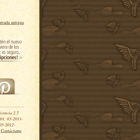
trada antigua
icencia 2.5
01, 03-2011-
03-2012-
.
Contáctame