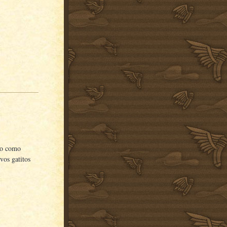
to como
vos gatitos