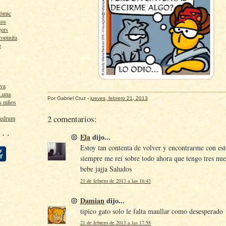
cómic
tos
gers
ropinita
e
lva
 Luna
Por
Gabriel Cruz
-
jueves, febrero 21, 2013
s niños
2 comentarios:
ledrum
 · ·
Ela
dijo...
Estoy tan contenta de volver y encontrarme con es
siempre me reí sobre todo ahora que tengo tres nue
bebe jajja Saludos
21 de febrero de 2013 a las 16:43
Damian
dijo...
tipico gato solo le falta maullar como desesperado
21 de febrero de 2013 a las 17:58