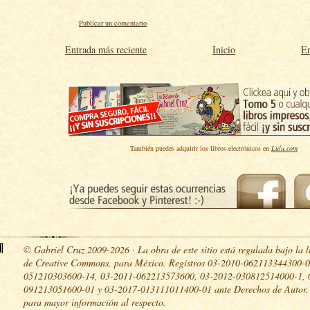
Publicar un comentario
Entrada más reciente
Inicio
En
También puedes adquirir los libros electrónicos en
Lulu.com
© Gabriel Cruz 2009-2026 · La obra de este sitio está regulada bajo la l
de Creative Commons, para México. Registros 03-2010-062113344300-0
051210303600-14, 03-2011-062213573600, 03-2012-030812514000-1, 
091213051600-01 y 03-2017-013111011400-01 ante Derechos de Autor
para mayor información al respecto.