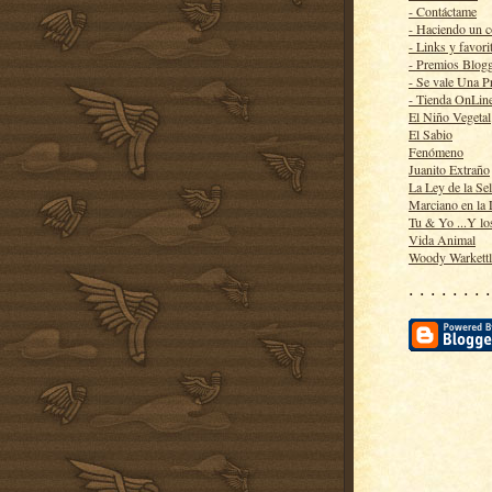
- Contáctame
- Haciendo un 
- Links y favori
- Premios Blog
- Se vale Una P
- Tienda OnLin
El Niño Vegetal
El Sabio
Fenómeno
Juanito Extraño
La Ley de la Se
Marciano en la
Tu & Yo ...Y lo
Vida Animal
Woody Warkett
· · · · · · · ·