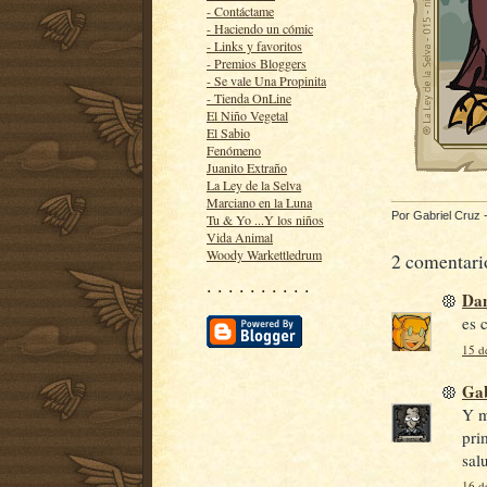
- Contáctame
- Haciendo un cómic
- Links y favoritos
- Premios Bloggers
- Se vale Una Propinita
- Tienda OnLine
El Niño Vegetal
El Sabio
Fenómeno
Juanito Extraño
La Ley de la Selva
Marciano en la Luna
Por
Gabriel Cruz
Tu & Yo ...Y los niños
Vida Animal
Woody Warkettledrum
2 comentari
· · · · · · · · · ·
Da
es 
15 d
Gab
Y m
pri
sal
16 d