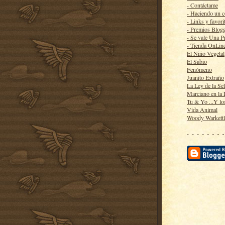
- Contáctame
- Haciendo un 
- Links y favori
- Premios Blog
- Se vale Una P
- Tienda OnLin
El Niño Vegetal
El Sabio
Fenómeno
Juanito Extraño
La Ley de la Se
Marciano en la
Tu & Yo ...Y lo
Vida Animal
Woody Warkett
· · · · · · · ·