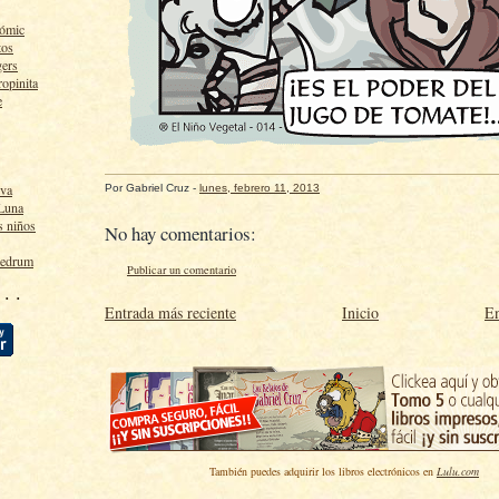
cómic
tos
gers
ropinita
e
lva
Por
Gabriel Cruz
-
lunes, febrero 11, 2013
 Luna
s niños
No hay comentarios:
ledrum
Publicar un comentario
 · ·
Entrada más reciente
Inicio
En
También puedes adquirir los libros electrónicos en
Lulu.com