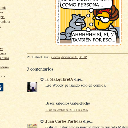
cómic
tos
gers
ropinita
e
lva
 Luna
Por
Gabriel Cruz
-
jueves, diciembre 13, 2012
s niños
ledrum
3 comentarios:
 · ·
la MaLquEridA
dijo...
Ese Woody pensando solo en comida.
Besos sabrosos Gabrielucho
13 de diciembre de 2012 a las 8:06
Juan Carlos Partidas
dijo...
Gabriel, estoy celoso porque nuestra querida Malqu