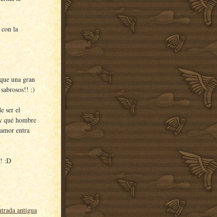
 con la
 que una gran
sabrosos!! :)
e ser el
¡¿y qué hombre
 amor entra
!! :D
trada antigua