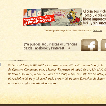
También puedes adquirir los libros electrónicos en
Lulu.com
© Gabriel Cruz 2009-2026 · La obra de este sitio está regulada bajo la l
de Creative Commons, para México. Registros 03-2010-062113344300-0
051210303600-14, 03-2011-062213573600, 03-2012-030812514000-1, 
091213051600-01 y 03-2017-013111011400-01 ante Derechos de Autor
para mayor información al respecto.