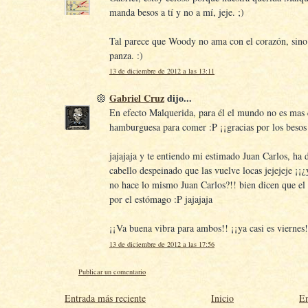
manda besos a tí y no a mí, jeje. ;)
Tal parece que Woody no ama con el corazón, sino
panza. :)
13 de diciembre de 2012 a las 13:11
Gabriel Cruz
dijo...
En efecto Malquerida, para él el mundo no es mas
hamburguesa para comer :P ¡¡gracias por los besos 
jajajaja y te entiendo mi estimado Juan Carlos, ha d
cabello despeinado que las vuelve locas jejejeje ¡
no hace lo mismo Juan Carlos?!! bien dicen que el
por el estómago :P jajajaja
¡¡Va buena vibra para ambos!! ¡¡ya casi es viernes
13 de diciembre de 2012 a las 17:56
Publicar un comentario
Entrada más reciente
Inicio
En