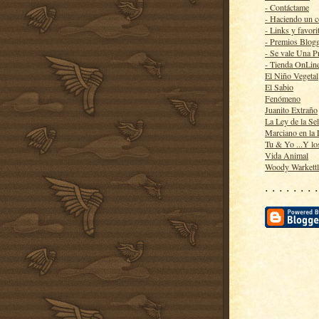
- Contáctame
- Haciendo un 
- Links y favori
- Premios Blog
- Se vale Una P
- Tienda OnLin
El Niño Vegetal
El Sabio
Fenómeno
Juanito Extraño
La Ley de la Se
Marciano en la
Tu & Yo ...Y lo
Vida Animal
Woody Warkett
· · · · · · · ·