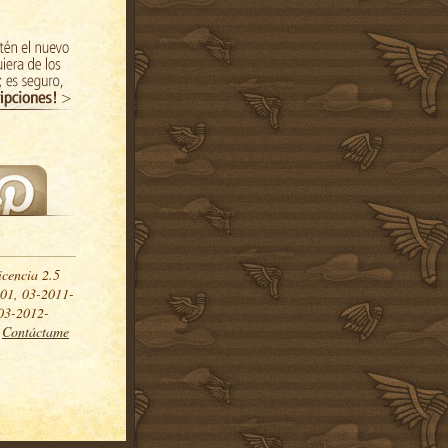
icencia 2.5
01, 03-2011-
03-2012-
.
Contáctame