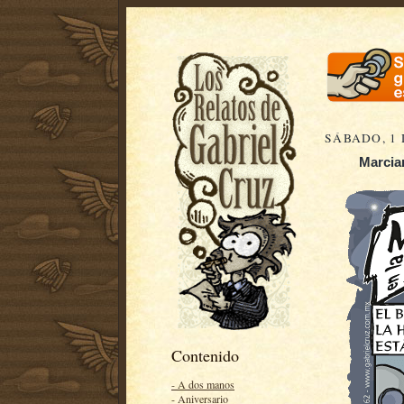
SÁBADO, 1 
Marcian
Contenido
- A dos manos
- Aniversario