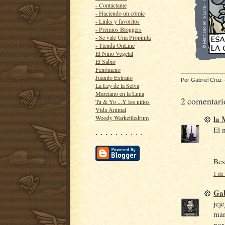
- Contáctame
- Haciendo un cómic
- Links y favoritos
- Premios Bloggers
- Se vale Una Propinita
- Tienda OnLine
El Niño Vegetal
El Sabio
Fenómeno
Juanito Extraño
Por
Gabriel Cruz
La Ley de la Selva
Marciano en la Luna
2 comentari
Tu & Yo ...Y los niños
Vida Animal
la
Woody Warkettledrum
El 
· · · · · · · · · ·
Bes
1 de
Gab
jej
mar
por