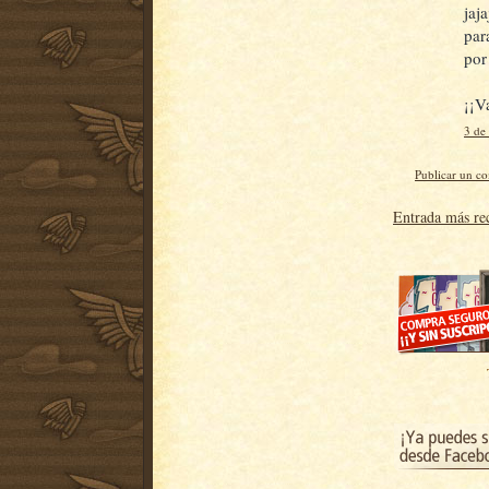
jaj
par
por
¡¡V
3 de
Publicar un c
Entrada más re