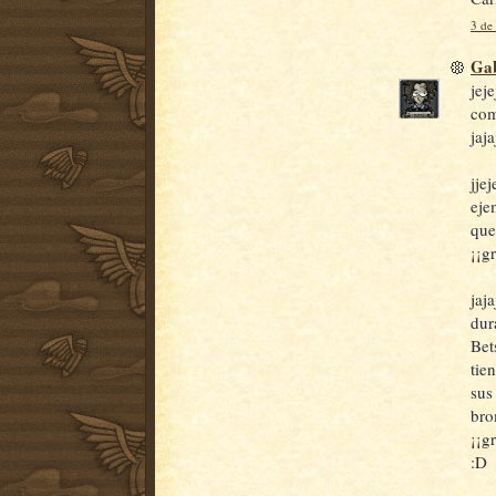
3 de
Gab
jej
com
jaj
jje
eje
que
¡¡g
jaj
dur
Bet
tie
sus
bro
¡¡g
:D