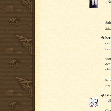
.¡N
Sal
3 de
bet
es 
fum
vie
des
clar
sal
3 de
Gl
¡ U
Car