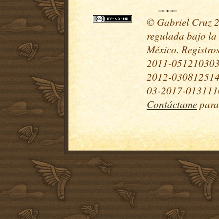
© Gabriel Cruz 20
regulada bajo la
México. Registr
2011-051210303
2012-030812514
03-2017-0131110
Contáctame
para 