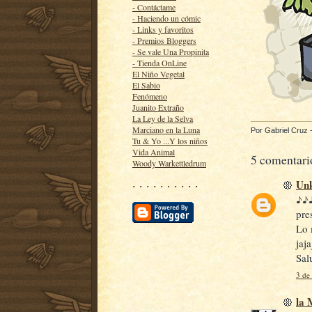
- Contáctame
- Haciendo un cómic
- Links y favoritos
- Premios Bloggers
- Se vale Una Propinita
- Tienda OnLine
El Niño Vegetal
El Sabio
Fenómeno
Juanito Extraño
La Ley de la Selva
Marciano en la Luna
Por
Gabriel Cruz
Tu & Yo ...Y los niños
Vida Animal
5 comentari
Woody Warkettledrum
Un
· · · · · · · · · ·
♪♪♪
pre
Lo 
jaja
Sal
3 de
la