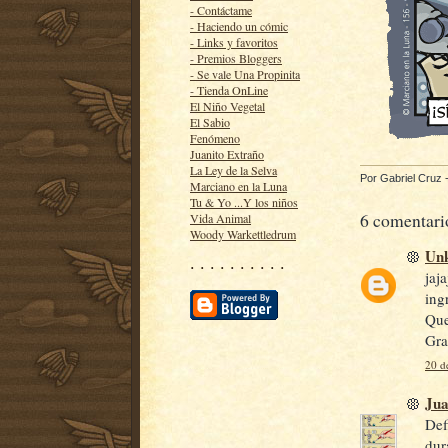
- Contáctame
- Haciendo un cómic
- Links y favoritos
- Premios Bloggers
- Se vale Una Propinita
- Tienda OnLine
El Niño Vegetal
El Sabio
Fenómeno
Juanito Extraño
La Ley de la Selva
Por
Gabriel Cruz
Marciano en la Luna
Tu & Yo ...Y los niños
6 comentari
Vida Animal
Woody Warkettledrum
Un
· · · · · · · · · ·
jaj
ing
Que
Gra
20 d
Jua
Def
dur