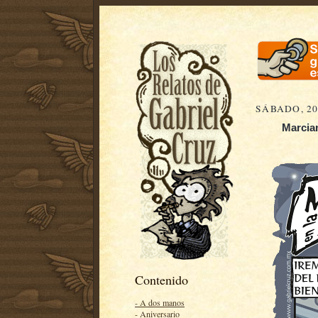
SÁBADO, 20
Marcian
Contenido
- A dos manos
- Aniversario