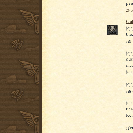
per
20 d
Gab
jej
bra
¡¡g
jaj
que
inc
jaja
jej
¡¡g
jaj
tie
lee
¡¡V