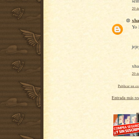
sem
20 d
xh
Yo 
jeje
xha
20 d
Publicar un c
Entrada más re