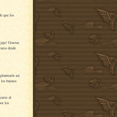
de que los
jaja! Gracias
razos desde
plantearle asi
r los buenos
curre al
or los