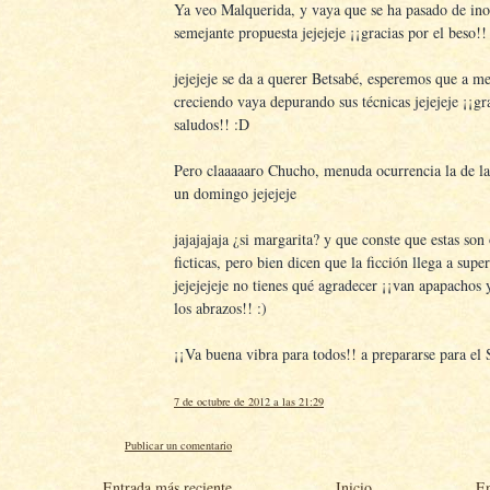
Ya veo Malquerida, y vaya que se ha pasado de ino
semejante propuesta jejejeje ¡¡gracias por el beso!! 
jejejeje se da a querer Betsabé, esperemos que a m
creciendo vaya depurando sus técnicas jejejeje ¡¡gr
saludos!! :D
Pero claaaaaro Chucho, menuda ocurrencia la de la
un domingo jejejeje
jajajajaja ¿si margarita? y que conste que estas son
ficticas, pero bien dicen que la ficción llega a super
jejejejeje no tienes qué agradecer ¡¡van apapachos 
los abrazos!! :)
¡¡Va buena vibra para todos!! a prepararse para el
7 de octubre de 2012 a las 21:29
Publicar un comentario
Entrada más reciente
Inicio
En