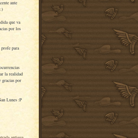
cente ante
:)
edida que va
acias por los
 profe para
 ocurrencias
ar la realidad
y gracias por
 San Lunes :P
trada antigua