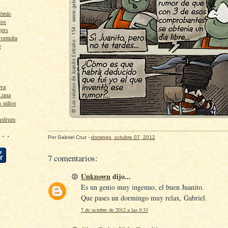
cómic
tos
gers
ropinita
e
lva
 Luna
s niños
ledrum
 · ·
Por
Gabriel Cruz
-
domingo, octubre 07, 2012
7 comentarios:
Unknown
dijo...
Es un genio muy ingenuo, el buen Juanito.
Que pases un dormingo muy relax, Gabriel.
7 de octubre de 2012 a las 0:33