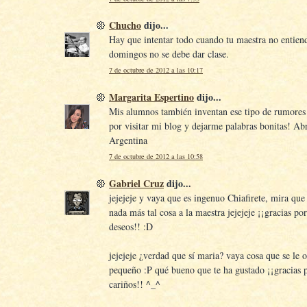
Chucho
dijo...
Hay que intentar todo cuando tu maestra no entien
domingos no se debe dar clase.
7 de octubre de 2012 a las 10:17
Margarita Espertino
dijo...
Mis alumnos también inventan ese tipo de rumores 
por visitar mi blog y dejarme palabras bonitas! Ab
Argentina
7 de octubre de 2012 a las 10:58
Gabriel Cruz
dijo...
jejejeje y vaya que es ingenuo Chiafirete, mira que 
nada más tal cosa a la maestra jejejeje ¡¡gracias po
deseos!! :D
jejejeje ¿verdad que sí maria? vaya cosa que se le o
pequeño :P qué bueno que te ha gustado ¡¡gracias p
cariños!! ^_^