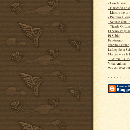
- Contáctame
- Haciendo un 
- Links y favori
- Premios Blog
- Se vale Una P
- Tienda OnLin
El Niño Vegetal
El Sabio
Fenómeno
Juanito Extraño
La Ley de la Se
Marciano en la
Tu & Yo ...Y lo
Vida Animal
Woody Warkett
· · · · · · · ·