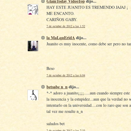
GlamToday VideoTop
dijo...
HAY ESTE JUANITO ES TREMENDO JAJAJ ¡
ME ENCANTO.
CARIÑOS GABY.
7 de octubre de 2012 a las 1:52
la MaLquEridA
dijo...
Juanito es muy inocente, como debe ser pero no tan
Beso
7 de octubre de 2012 a las 6:04
betsabe n_n
dijo...
*-* adoro a juanito¡¡¡¡.....aun cuando siempre este 
la inocencia y la estupidez...aun que la verdad no 
intentarlo en la universidad....con lo raro que son 
tal vez me resulte n_n
saludos bet
7 de octubre de 2012 a las 7:33