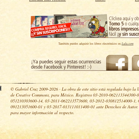
También puedes adquirir los libros electrónicos en
Lulu.com
© Gabriel Cruz 2009-2026 · La obra de este sitio está regulada bajo la l
de Creative Commons, para México. Registros 03-2010-062113344300-0
051210303600-14, 03-2011-062213573600, 03-2012-030812514000-1, 
091213051600-01 y 03-2017-013111011400-01 ante Derechos de Autor
para mayor información al respecto.