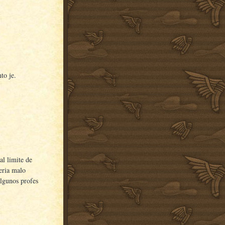
to je.
al limite de
seria malo
algunos profes