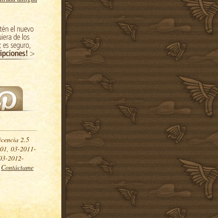
icencia 2.5
01, 03-2011-
03-2012-
.
Contáctame