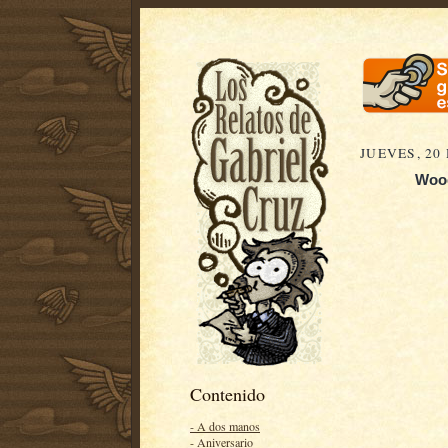
JUEVES, 20
Wood
Contenido
- A dos manos
- Aniversario