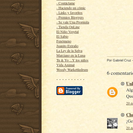
- Contáctame
- Haciendo un cómic
- Links y favoritos
- Premios Bloggers
- Se vale Una Propinita
- Tienda OnLine
El Niño Vegetal
El Sabio
Fenómeno
Juanito Extraño
La Ley de la Selva
Marciano en la Luna
Tu & Yo ...Y los niños
Por
Gabriel Cruz
Vida Animal
Woody Warkettledrum
6 comentari
· · · · · · · · · ·
Un
Alg
Que
20 d
Ch
¡Ge
20 d