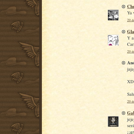
Ch
Ya 
20 d
Gl
Y a
Car
20 d
Anó
jaj
XD
Sal
20 d
Gab
jej
ser
¡¡g