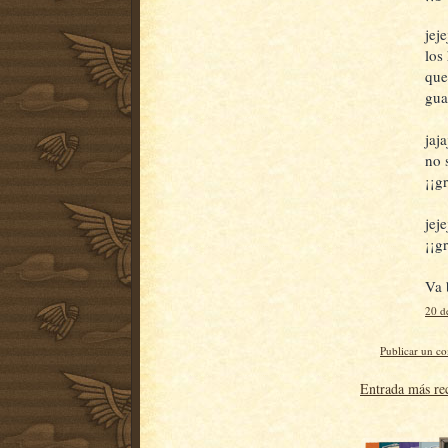
jej
los
que
gua
jaj
no 
¡¡g
jej
¡¡g
Va 
20 d
Publicar un c
Entrada más re