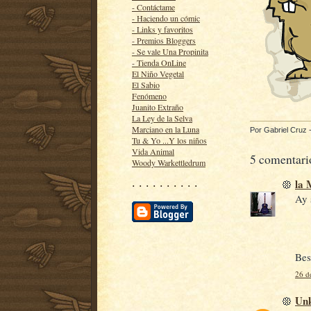
- Contáctame
- Haciendo un cómic
- Links y favoritos
- Premios Bloggers
- Se vale Una Propinita
- Tienda OnLine
El Niño Vegetal
El Sabio
Fenómeno
Juanito Extraño
La Ley de la Selva
Marciano en la Luna
Por
Gabriel Cruz
Tu & Yo ...Y los niños
Vida Animal
5 comentari
Woody Warkettledrum
la
· · · · · · · · · ·
Ay 
Bes
26 d
Un