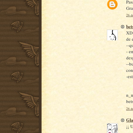
Pas
Gra
26 d
bet
XD 
de 
--q
- e
des
--b
con
-est
n_n
bet
26 d
Gl
¡¡ U