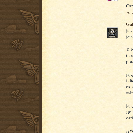
Car
26 d
Gab
jej
jej
Y b
tie
por
jaj
fal
es 
sal
jaj
¡¡el
car
¡¡V