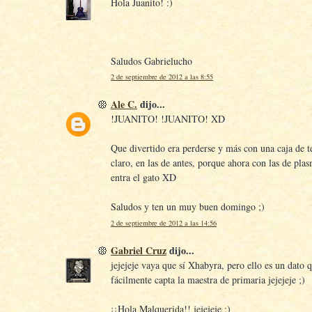
Hola Juanito! :)
Saludos Gabrielucho
2 de septiembre de 2012 a las 8:55
Ale C.
dijo...
!JUANITO! !JUANITO! XD
Que divertido era perderse y más con una caja de te
claro, en las de antes, porque ahora con las de pla
entra el gato XD
Saludos y ten un muy buen domingo ;)
2 de septiembre de 2012 a las 14:56
Gabriel Cruz
dijo...
jejejeje vaya que sí Xhabyra, pero ello es un dato 
fácilmente capta la maestra de primaria jejejeje ;)
¡¡Hola Malquerida!! jejejeje :)