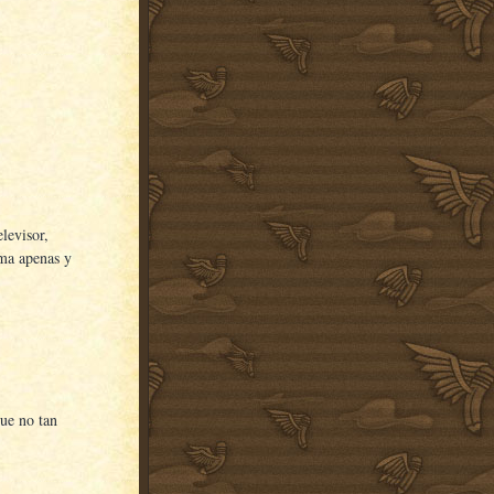
levisor,
sma apenas y
que no tan