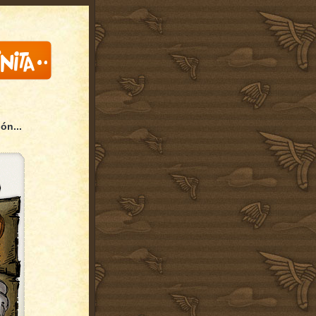
ón...