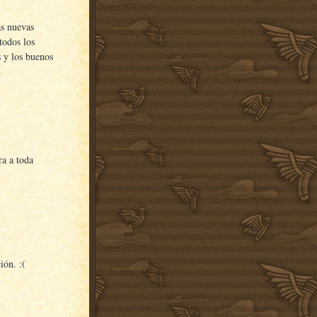
as nuevas
todos los
s y los buenos
ra a toda
ión. :(