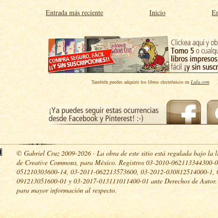
Entrada más reciente
Inicio
En
También puedes adquirir los libros electrónicos en
Lulu.com
© Gabriel Cruz 2009-2026 · La obra de este sitio está regulada bajo la l
de Creative Commons, para México. Registros 03-2010-062113344300-0
051210303600-14, 03-2011-062213573600, 03-2012-030812514000-1, 
091213051600-01 y 03-2017-013111011400-01 ante Derechos de Autor
para mayor información al respecto.