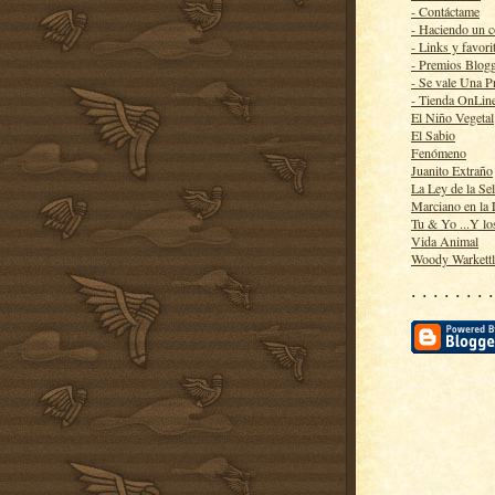
- Contáctame
- Haciendo un 
- Links y favori
- Premios Blog
- Se vale Una P
- Tienda OnLin
El Niño Vegetal
El Sabio
Fenómeno
Juanito Extraño
La Ley de la Se
Marciano en la
Tu & Yo ...Y lo
Vida Animal
Woody Warkett
· · · · · · · ·