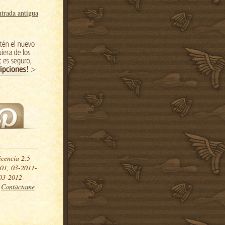
trada antigua
icencia 2.5
01, 03-2011-
03-2012-
.
Contáctame