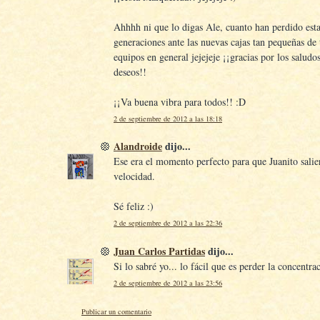
Ahhhh ni que lo digas Ale, cuanto han perdido est
generaciones ante las nuevas cajas tan pequeñas de 
equipos en general jejejeje ¡¡gracias por los saludo
deseos!!
¡¡Va buena vibra para todos!! :D
2 de septiembre de 2012 a las 18:18
Alandroide
dijo...
Ese era el momento perfecto para que Juanito salie
velocidad.
Sé feliz :)
2 de septiembre de 2012 a las 22:36
Juan Carlos Partidas
dijo...
Si lo sabré yo... lo fácil que es perder la concentrac
2 de septiembre de 2012 a las 23:56
Publicar un comentario