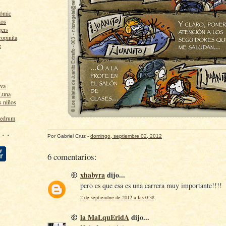
cómic
tos
gers
ropinita
e
lva
 Luna
s niños
ledrum
 · ·
Por
Gabriel Cruz
-
domingo, septiembre 02, 2012
6 comentarios:
xhabyra
dijo...
pero es que esa es una carrera muy importante!!!!
2 de septiembre de 2012 a las 0:38
la MaLquEridA
dijo...