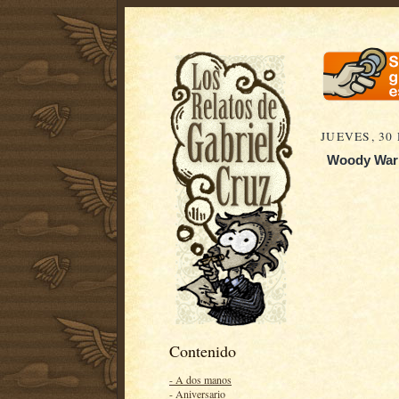
JUEVES, 30
Woody Wark
Contenido
- A dos manos
- Aniversario