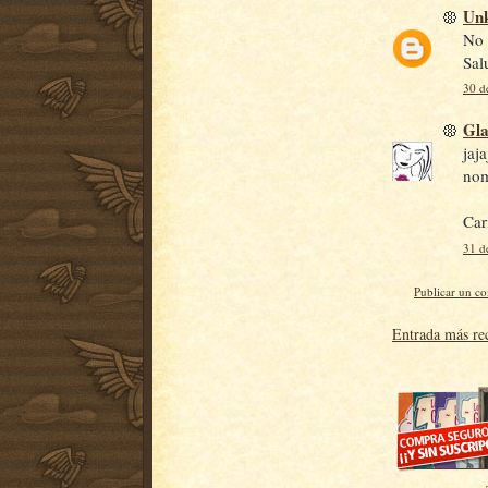
Un
No 
Sal
30 d
Gl
jaj
nom
Car
31 d
Publicar un c
Entrada más re