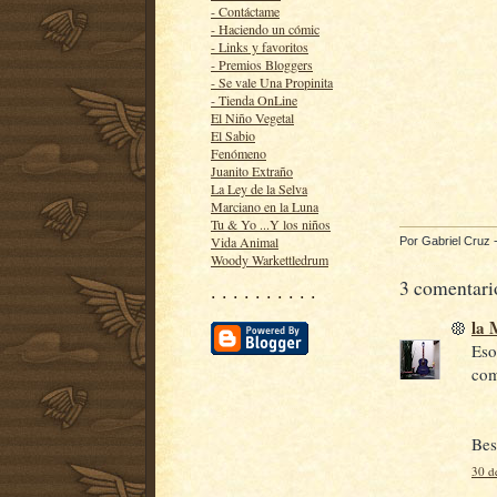
- Contáctame
- Haciendo un cómic
- Links y favoritos
- Premios Bloggers
- Se vale Una Propinita
- Tienda OnLine
El Niño Vegetal
El Sabio
Fenómeno
Juanito Extraño
La Ley de la Selva
Marciano en la Luna
Tu & Yo ...Y los niños
Vida Animal
Por
Gabriel Cruz
Woody Warkettledrum
3 comentari
· · · · · · · · · ·
la
Eso
com
Bes
30 d