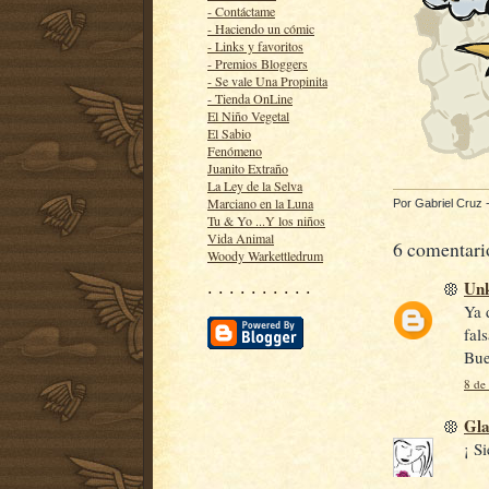
- Contáctame
- Haciendo un cómic
- Links y favoritos
- Premios Bloggers
- Se vale Una Propinita
- Tienda OnLine
El Niño Vegetal
El Sabio
Fenómeno
Juanito Extraño
La Ley de la Selva
Marciano en la Luna
Por
Gabriel Cruz
Tu & Yo ...Y los niños
Vida Animal
6 comentari
Woody Warkettledrum
Un
· · · · · · · · · ·
Ya 
fal
Bue
8 de
Gl
¡ S