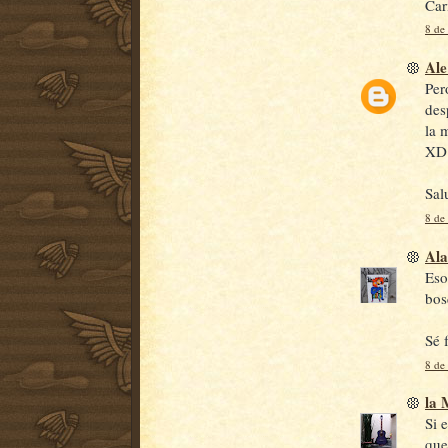
Car
8 de
Ale
Per
des
la 
XD
Sal
8 de
Ala
Eso
bos
Sé f
8 de
la
Si 
que