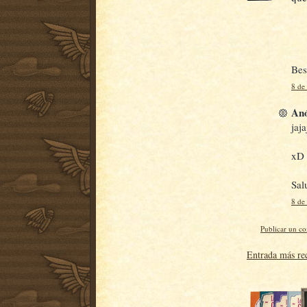
Bes
8 de
Anó
jaj
xD
Sal
8 de
Publicar un c
Entrada más re