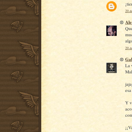
¡ti
20 d
Ale
Que
muc
alg
20 d
Gab
La 
Mal
jaj
esa
Y v
aco
com
¡¡V