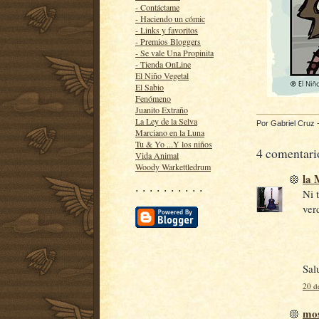
- Contáctame
- Haciendo un cómic
- Links y favoritos
- Premios Bloggers
- Se vale Una Propinita
- Tienda OnLine
El Niño Vegetal
El Sabio
Fenómeno
Juanito Extraño
La Ley de la Selva
Por
Gabriel Cruz
Marciano en la Luna
Tu & Yo ...Y los niños
4 comentari
Vida Animal
Woody Warkettledrum
la
· · · · · · · · · ·
Ni 
ver
Sal
20 d
mos