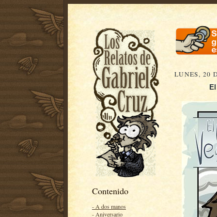
LUNES, 20 
El
Contenido
- A dos manos
- Aniversario