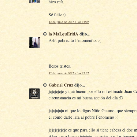
hizo reír.
Sé feliz :)
12 de junio de 2012 a las 15:02
la MaLquEridA
dijo...
Asht pobrecito Fenomenito. :(
Besos tristes.
12 de junio de 2012 a las 17:22
Gabriel Cruz
dijo...
jejejejeje y qué bueno por ello mi estimado Juan Ca
circunstancia es mi buena acción del día :D
jajajajaja ni que lo digas Niño Gusano, que siempr
el cómo darle lata al pobre Fenómeno :(
jejejejejeje es que para ello sí tiene cabeza el doc 
Alan, pero bueno jejejeje ¡¡gracias por los buenos d