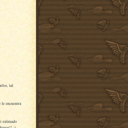
rlos, tal
e le encuentra
mi estimado
eseos!! :)