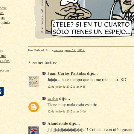
cómic
tos
gers
ropinita
e
Por
Gabriel Cruz
-
martes, junio 12, 2012
lva
 Luna
s niños
5 comentarios:
ledrum
Juan Carlos Partidas
dijo...
 · ·
Jajaja... hace tiempo que no me reía tanto. XD
12 de junio de 2012 a las 0:48
carlos
dijo...
Tiene muy mala ostia este tío
12 de junio de 2012 a las 3:06
Alandroide
dijo...
jajajjajajjajajajajjajajja!! Coincido con niño gusa