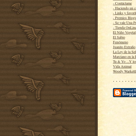
- Contáctame
- Haciendo un 
- Links y favori
- Premios Blog
- Se vale Una P
- Tienda OnLin
El Niño Vegetal
El Sabio
Fenómeno
Juanito Extraño
La Ley de la Se
Marciano en la
Tu & Yo ...Y lo
Vida Animal
Woody Warkett
· · · · · · · ·