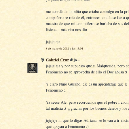
me acordé de un niño que estaba conmigo en la pri
compañero se reía de él, entonces un día se fue a q
maestra de que mi compañero se burlaba de sus def
físicos... más risa nos dio
jajajajaja
8 de mayo de 2012 a las 13:04
Gabriel Cruz
dijo...
jajajajaja y por supuesto que si Malquerida, pero 
Fenómeno no se aprovecha de ello el Doc abusa :(
Y claro Niño Gusano, ese es un aprendizaje que le 
Fenómeno :)
Ya seeee Ale, pero recordemos que el pobre Fenóm
tal malicia :( ¡¡gracias por los buenos deseos y los
jejejeje ni que lo digas Adriana, se le van a ir enci
que apoyan a Fenómeno :)