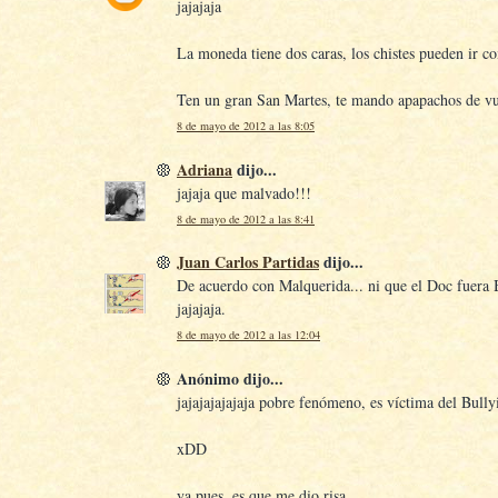
jajajaja
La moneda tiene dos caras, los chistes pueden ir c
Ten un gran San Martes, te mando apapachos de vue
8 de mayo de 2012 a las 8:05
Adriana
dijo...
jajaja que malvado!!!
8 de mayo de 2012 a las 8:41
Juan Carlos Partidas
dijo...
De acuerdo con Malquerida... ni que el Doc fuera B
jajajaja.
8 de mayo de 2012 a las 12:04
Anónimo dijo...
jajajajajajaja pobre fenómeno, es víctima del Bully
xDD
ya pues, es que me dio risa