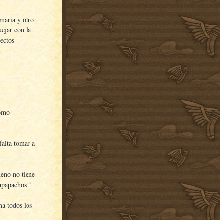
maria y otro
uejar con la
ectos
como
falta tomar a
eno no tiene
 apapachos!!
ma todos los