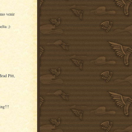
omo venir
lta ;)
rad Pitt,
ing!!!