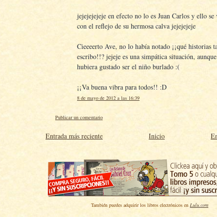
jejejejejeje en efecto no lo es Juan Carlos y ello se
con el reflejo de su hermosa calva jejejejeje
Cieeeerto Ave, no lo había notado ¡¡qué historias t
escribo!!? jejeje es una simpática situación, aunqu
hubiera gustado ser el niño burlado :(
¡¡Va buena vibra para todos!! :D
8 de mayo de 2012 a las 16:39
Publicar un comentario
Entrada más reciente
Inicio
En
También puedes adquirir los libros electrónicos en
Lulu.com