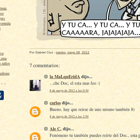
cómic
tos
gers
ropinita
e
Por
Gabriel Cruz
-
martes, mayo 08, 2012
lva
 Luna
s niños
7 comentarios:
ledrum
la MaLquEridA
dijo...
 · ·
...che Doc, el esta mas feo :(
8 de mayo de 2012 a las 0:30
carlos
dijo...
Bueno, hay que reirse de uno mismo también 8)
8 de mayo de 2012 a las 2:50
Ale C.
dijo...
Fenómeno tu también puedes reírte del Doc., esta 