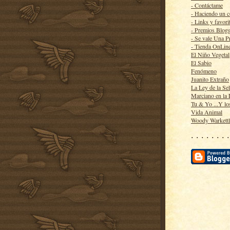
- Contáctame
- Haciendo un 
- Links y favori
- Premios Blog
- Se vale Una P
- Tienda OnLin
El Niño Vegetal
El Sabio
Fenómeno
Juanito Extraño
La Ley de la Se
Marciano en la
Tu & Yo ...Y lo
Vida Animal
Woody Warkett
· · · · · · · ·