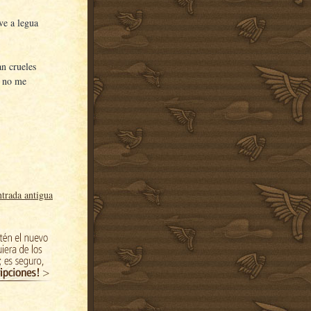
 ve a legua
an crueles
e no me
trada antigua