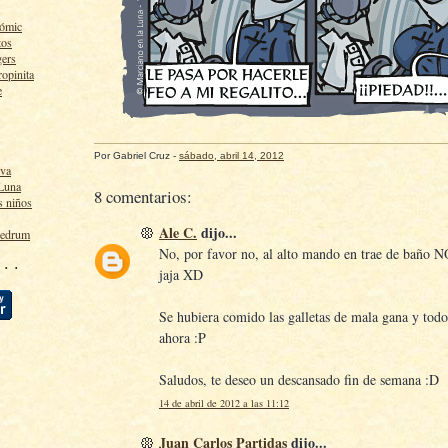
cómic
tos
gers
ropinita
e
Por
Gabriel Cruz
-
sábado, abril 14, 2012
lva
 Luna
8 comentarios:
s niños
Ale C.
dijo...
ledrum
No, por favor no, al alto mando en trae de baño N
 · ·
jaja XD
Se hubiera comido las galletas de mala gana y todo 
ahora :P
Saludos, te deseo un descansado fin de semana :D
14 de abril de 2012 a las 11:12
Juan Carlos Partidas
dijo...