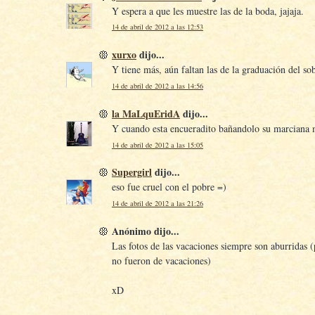
Y espera a que les muestre las de la boda, jajaja.
14 de abril de 2012 a las 12:53
xurxo
dijo...
Y tiene más, aún faltan las de la graduación del so
14 de abril de 2012 a las 14:56
la MaLquEridA
dijo...
Y cuando esta encueradito bañandolo su marciana 
14 de abril de 2012 a las 15:05
Supergirl
dijo...
eso fue cruel con el pobre =)
14 de abril de 2012 a las 21:26
Anónimo dijo...
Las fotos de las vacaciones siempre son aburridas (
no fueron de vacaciones)
xD