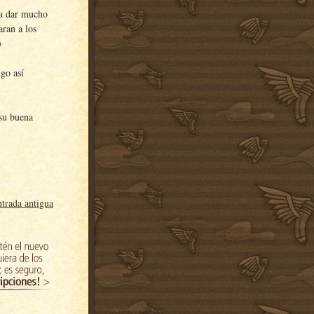
a a dar mucho
aran a los
)
go así
 su buena
trada antigua