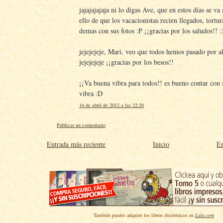
jajajajajaja ni lo digas Ave, que en estos días se v
ello de que los vacacionistas recien llegados, tortur
demas con sus fotos :P ¡¡gracias por los saludos!! :
jejejejeje, Mari, veo que todos hemos pasado por al
jejejejeje ¡¡gracias por los besos!!
¡¡Va buena vibra para todos!! es bueno contar con
vibra :D
16 de abril de 2012 a las 22:20
Publicar un comentario
Entrada más reciente
Inicio
En
También puedes adquirir los libros electrónicos en
Lulu.com