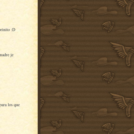
brinito :D
madre je
para los que