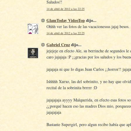
Saludos!!
14 de abril de 2012 a las 22:25
GlamToday VideoTop
dijo...
Ohhh ver las fotos de las vacacionessss jajaj besos.
14 de abril de 2012 a las 22:25
Gabriel Cruz
dijo...
jejejeje en efecto Ale, su berrinche de segundos le 
caro jajajaja :P ¡¡gracias por los saludos y los buen
jajajaja ni que lo digas Juan Carlos ¡¡horror!! jajaj
Ishhhh Xurxo, las del sobrinito, y no hay que olvid
recital de la sobrinita brrrrr :D
jajajajaja ayyyy Malquerida, en efecto esas fotos so
¿¿porqué hacen eso las madres Dios mio, porqueee
jajajajaja
Bastante Supergirl, pero algun recibo había que apli