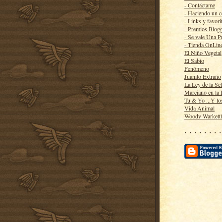
- Contáctame
- Haciendo un 
- Links y favori
- Premios Blog
- Se vale Una P
- Tienda OnLin
El Niño Vegetal
El Sabio
Fenómeno
Juanito Extraño
La Ley de la Se
Marciano en la
Tu & Yo ...Y lo
Vida Animal
Woody Warkett
· · · · · · · ·