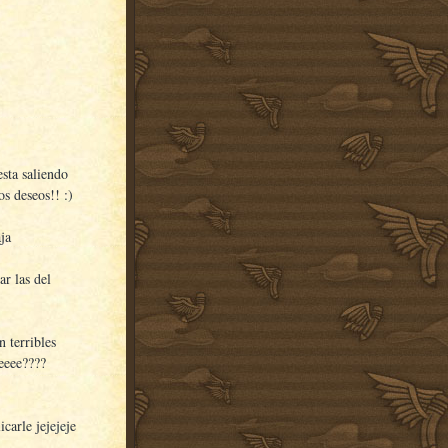
esta saliendo
os deseos!! :)
aja
ar las del
n terribles
eeee????
carle jejejeje