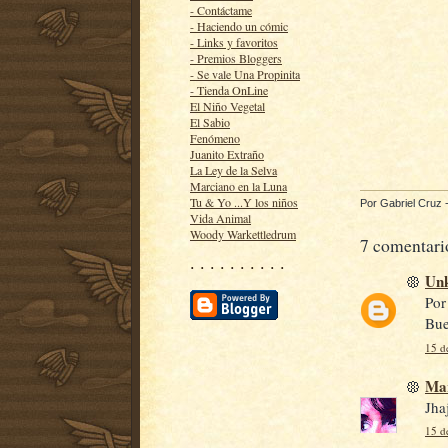
- Contáctame
- Haciendo un cómic
- Links y favoritos
- Premios Bloggers
- Se vale Una Propinita
- Tienda OnLine
El Niño Vegetal
El Sabio
Fenómeno
Juanito Extraño
La Ley de la Selva
Marciano en la Luna
Tu & Yo ...Y los niños
Por
Gabriel Cruz
Vida Animal
Woody Warkettledrum
7 comentari
· · · · · · · · · ·
Un
Por
Bue
15 d
Ma
Jha
15 d