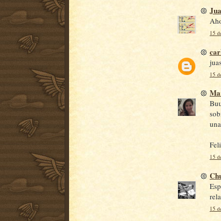
Jua
Aho
15 d
car
jua
15 d
Ma
Buu
sob
unas
Fel
15 d
Ch
Esp
rel
15 d