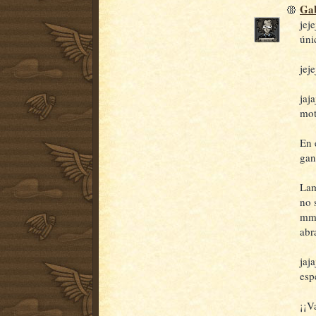
Gab
jej
úni
jej
jaj
mot
En 
gan
Lam
no 
mmm
abr
jaj
esp
¡¡V