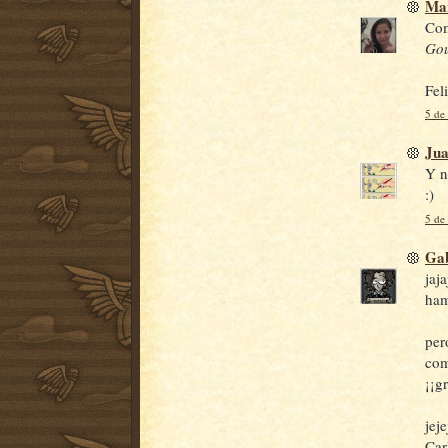
Ma
Com
Go
Fel
5 de
Jua
Y n
:)
5 de
Gab
jaj
ham
per
com
¡¡g
jej
Car