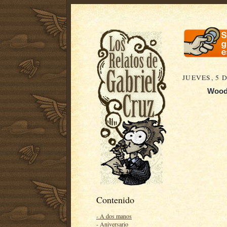
JUEVES, 5 
Woody
Contenido
- A dos manos
- Aniversario