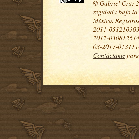
© Gabriel Cruz 20
regulada bajo la
México. Registr
2011-051210303
2012-030812514
03-2017-0131110
Contáctame
para 