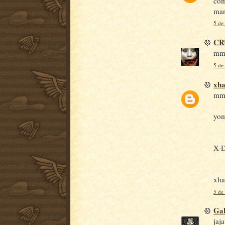
com
man
5 de
CR
mmh
5 de
xh
mmm
yom
X-
xha
5 de
Gab
jaj