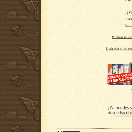
¡¡V
vie
5 de
Publicar un c
Entrada más re