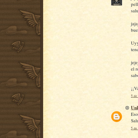
pel
salu
jaj
bue
Uyy
ten
jej
el 
sab
¡¡V
5 de
Un
Eso
Sal
5 de