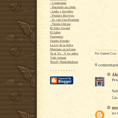
- Contáctame
- Haciendo un cómic
- Links y favoritos
- Premios Bloggers
- Se vale Una Propinita
- Tienda OnLine
El Niño Vegetal
El Sabio
Fenómeno
Juanito Extraño
La Ley de la Selva
Marciano en la Luna
Tu & Yo ...Y los niños
Por
Gabriel Cruz
Vida Animal
Woody Warkettledrum
9 comentari
· · · · · · · · · ·
Ala
Per
Sal
5 de
mos
no 