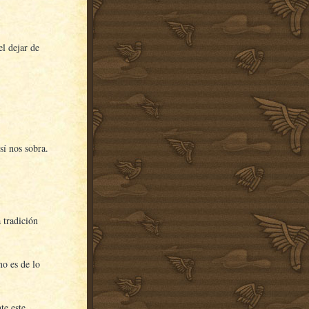
el dejar de
sí nos sobra.
 tradición
mo es de lo
te este