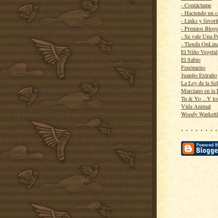
- Contáctame
- Haciendo un 
- Links y favori
- Premios Blog
- Se vale Una P
- Tienda OnLin
El Niño Vegetal
El Sabio
Fenómeno
Juanito Extraño
La Ley de la Se
Marciano en la
Tu & Yo ...Y lo
Vida Animal
Woody Warkett
· · · · · · · ·