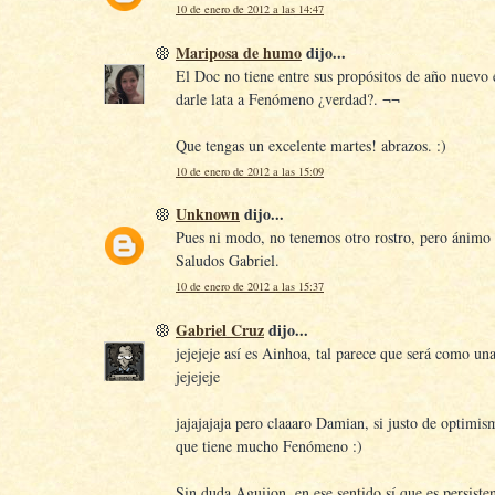
10 de enero de 2012 a las 14:47
Mariposa de humo
dijo...
El Doc no tiene entre sus propósitos de año nuevo 
darle lata a Fenómeno ¿verdad?. ¬¬
Que tengas un excelente martes! abrazos. :)
10 de enero de 2012 a las 15:09
Unknown
dijo...
Pues ni modo, no tenemos otro rostro, pero ánimo 
Saludos Gabriel.
10 de enero de 2012 a las 15:37
Gabriel Cruz
dijo...
jejejeje así es Ainhoa, tal parece que será como una
jejejeje
jajajajaja pero claaaro Damian, si justo de optimis
que tiene mucho Fenómeno :)
Sin duda Aguijon, en ese sentido sí que es persisten