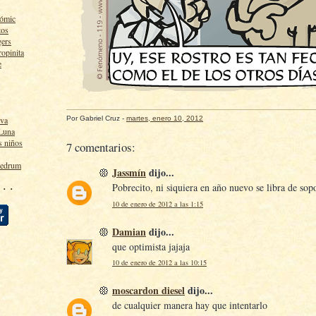
cómic
tos
gers
ropinita
e
Por
Gabriel Cruz
-
martes, enero 10, 2012
lva
 Luna
s niños
7 comentarios:
ledrum
Jassmín
dijo...
 · ·
Pobrecito, ni siquiera en año nuevo se libra de so
10 de enero de 2012 a las 1:15
Damian
dijo...
que optimista jajaja
10 de enero de 2012 a las 10:15
moscardon diesel
dijo...
de cualquier manera hay que intentarlo