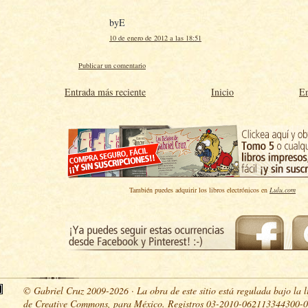
byE
10 de enero de 2012 a las 18:51
Publicar un comentario
Entrada más reciente
Inicio
En
También puedes adquirir los libros electrónicos en
Lulu.com
© Gabriel Cruz 2009-2026 · La obra de este sitio está regulada bajo la l
de Creative Commons, para México. Registros 03-2010-062113344300-0