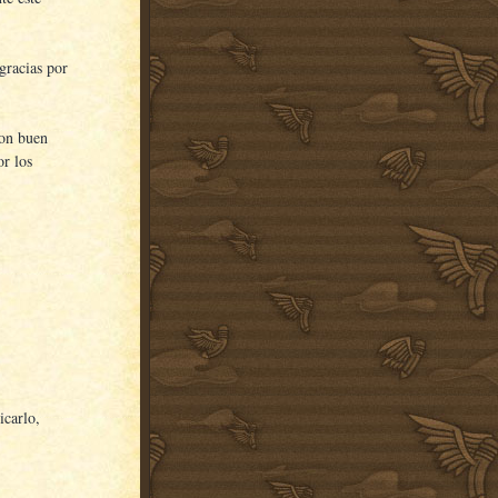
¡gracias por
con buen
or los
icarlo,