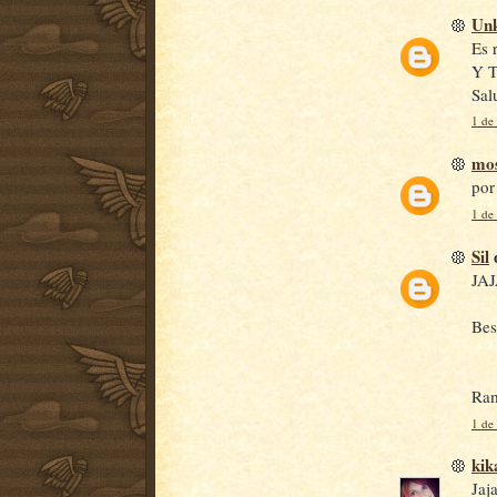
Un
Es 
Y T
Sal
1 de
mos
por
1 de
Sil
d
JAJ
Bes
Ra
1 de
kik
Jaja