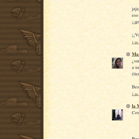
jaj
eso
¡¡g
¡¡V
1 de
Ma
¿sa
a u
(tie
Bes
1 de
la
Con
Bes