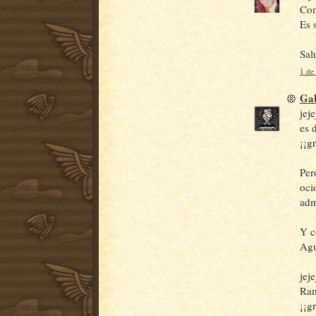
Com
Es 
Sal
1 de
Gab
jej
es 
¡¡g
Per
oci
adm
Y c
Agu
jej
Ram
¡¡g