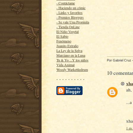
- Contáctame
- Haciendo un cómic
- Links y favoritos
- Premios Bloggers
- Se vale Una Propinita
- Tienda OnLine
El Niño Vegetal
El Sabio
Fenómeno
Juanito Extraño
La Ley de la Selva
Marciano en la Luna
Tu & Yo ...Y los niños
Por
Gabriel Cruz
Vida Animal
Woody Warkettledrum
10 comentar
· · · · · · · · · ·
xh
ah, 
...
xha
1 de