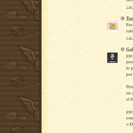
1 de
To
Ese 
sal
1 de
Gab
jej
per
lo 
por
Per
en 
el b
jej
est
>:D