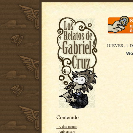
JUEVES, 1 
Woo
Contenido
- A dos manos
- Aniversario