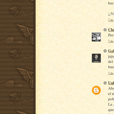
hac
¡¡V
7 de
Ch
Pre
7 de
Gab
jaj
del
bue
7 de
Un
Aho
el 
pob
La 
que