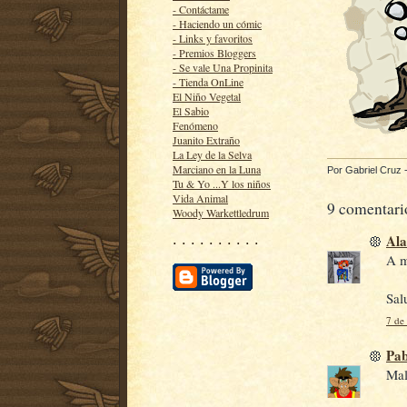
- Contáctame
- Haciendo un cómic
- Links y favoritos
- Premios Bloggers
- Se vale Una Propinita
- Tienda OnLine
El Niño Vegetal
El Sabio
Fenómeno
Juanito Extraño
La Ley de la Selva
Marciano en la Luna
Por
Gabriel Cruz
Tu & Yo ...Y los niños
Vida Animal
9 comentari
Woody Warkettledrum
Ala
· · · · · · · · · ·
A m
Sal
7 de
Pab
Mal