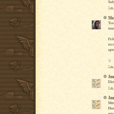
Sal
7 de
Ma
Tss
mue
Fel
rec
apr
:)
7 de
Jua
Ele
7 de
Jua
Mmm
Hum
mis