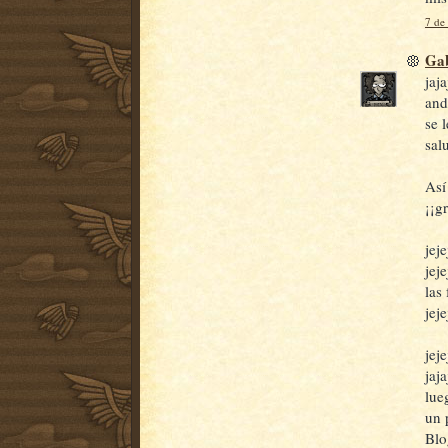
7 de
Gab
jaj
and
se 
sal
Así
¡¡g
jej
jej
las
jeje
jej
jaj
lue
un 
Blo