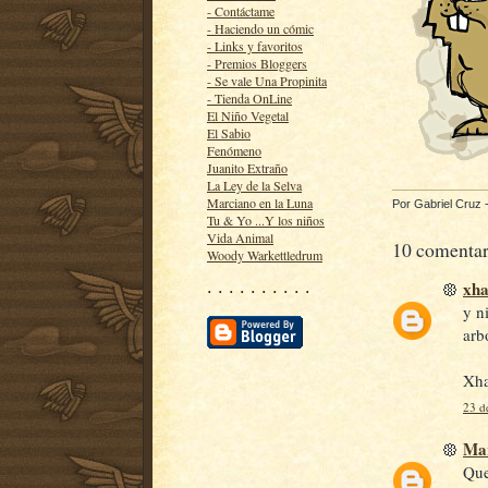
- Contáctame
- Haciendo un cómic
- Links y favoritos
- Premios Bloggers
- Se vale Una Propinita
- Tienda OnLine
El Niño Vegetal
El Sabio
Fenómeno
Juanito Extraño
La Ley de la Selva
Marciano en la Luna
Por
Gabriel Cruz
Tu & Yo ...Y los niños
Vida Animal
10 comentar
Woody Warkettledrum
xh
· · · · · · · · · ·
y n
arb
Xha
23 d
Mar
Que