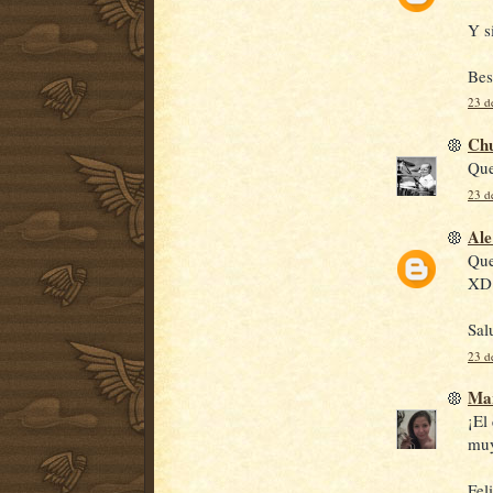
Y s
Bes
23 d
Ch
Que
23 d
Ale
Que
XD 
Sal
23 d
Ma
¡El
muy
Fel