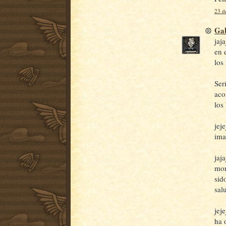
23 d
Gab
jaj
en 
los
Ser
aco
los 
jej
ima
jaj
mor
sid
salu
jej
ha 