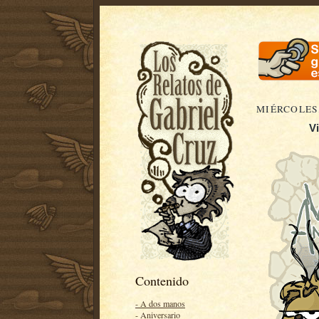
MIÉRCOLES,
Vi
Contenido
- A dos manos
- Aniversario