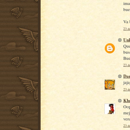
ima
bue
Va 
23 d
Un
Que
bus
Bue
23 d
Da
jaj
23 d
Khr
Oop
mej
ver
23 d