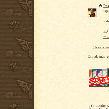
Pa
jaja
Sal
xD
23 d
Publicar un c
Entrada más re